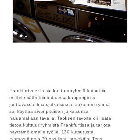
Frankfurtin erilaisia kulttuuriryhmiä kutsuttiin
esittelemään toimintaansa kaupungissa
jaettavassa ilmaisjulkaisussa. Jokainen ryhmä
sai käyttää sivunpituisen julkaisunsa
haluamallaan tavalla. Teoksen tavoite oli lisätä
tietoa kulttuuriryhmistä Frankfurtissa ja tarjota
näyttämö omalle työlle. 130 kutsutusta
ryhmästä noin 70 osallistui projektiin. Teos