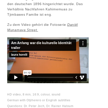
den deutschen 1896 hingerichtet wurde. Das
Verhältnis Nachfahren Kahimemuas zu
Tjimbawes Familie ist eng.
Zu dem Video gehört die Fotoserie
Daniël
Munamava Street.
HD video, 8 min, 16:9, colour, sound
German with Otjiherero or English subtitles
Questions: Dr. Peter Joch, Dr. Rainer Hatoum