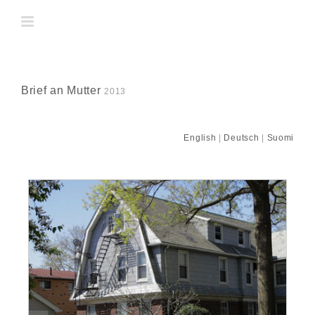
Skip
to
content
Brief an Mutter
2013
English
|
Deutsch
|
Suomi